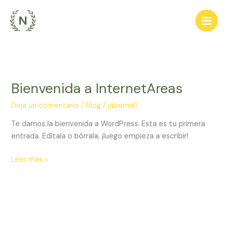
Ir
al
contenido
Bienvenida a InternetAreas
Bienvenida
a
Deja un comentario
/
Blog
/
jabernal1
InternetAreas
Te damos la bienvenida a WordPress. Esta es tu primera
entrada. Edítala o bórrala, ¡luego empieza a escribir!
Leer más »